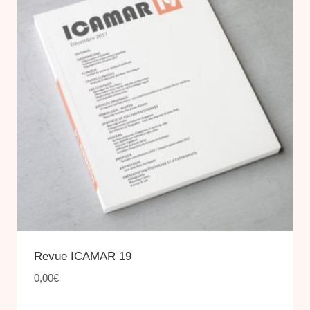
plus
ancien
Revue ICAMAR 19
0,00
€